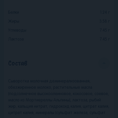
Белки
1.24
г
Жиры
3.58
г
Углеводы
7.45
г
Лактоза
7.45
г
Состав
Сыворотка молочная деминерализованная,
обезжиренное молоко, растительные масла
(подсолнечное высокоолеиновое, кокосовое, соевое,
масло из Мортиереллы Альпины), лактоза, рыбий
жир, кальция нитрат, гидроксид калия, цитрат калия,
цитрат калия, минералы (сульфат железа, сульфат