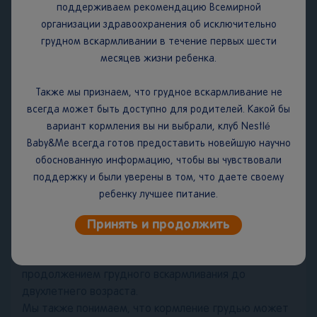
влажности воздуха не более 75 %. Содержимое
поддерживаем рекомендацию Всемирной
банки должно быть использовано в течение 3-х
организации здравоохранения об исключительно
недель после вскрытия, не рекомендуется хранить в
грудном вскармливании в течение первых шести
холодильнике.
месяцев жизни ребенка.
Срок годности:
2 года.
Также мы признаем, что грудное вскармливание не
ВАЖНОЕ ЗАМЕЧАНИЕ.
Мы считаем, что грудное
всегда может быть доступно для родителей. Какой бы
вскармливание является идеальным началом питания
вариант кормления вы ни выбрали, клуб Nestlé
для младенцев, поскольку грудное молоко
Baby&Me всегда готов предоставить новейшую научно
обеспечивает сбалансированное питание и защиту
обоснованную информацию, чтобы вы чувствовали
вашего ребенка от болезней. Мы полностью
поддержку и были уверены в том, что даете своему
поддерживаем рекомендацию Всемирной
ребенку лучшее питание.
организации здравоохранения об исключительно
Принять и продолжить
грудном вскармливании в течение первых шести
месяцев жизни с последующим введением
адекватного питательного прикорма наряду с
продолжением грудного вскармливания до
двухлетнего возраста.
Мы также понимаем, что кормление грудью может