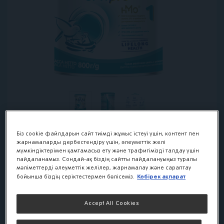
Біз cookie файлдарын сайт тиімді жұмыс істеуі үшін, контент пен
жарнамаларды дербестендіру үшін, әлеуметтік желі
мүмкіндіктерімен қамтамасыз ету және трафигімізді талдау үшін
NAN 1 Optipro:
пайдаланамыз. Сондай-ақ біздің сайтты пайдалануыңыз туралы
мәліметтерді әлеуметтік желілер, жарнамалау және сараптау
детская смесь для
Көбірек ақпарат
бойынша біздің серіктестермен бөлісеміз.
новорожденных от
Accept All Cookies
0 месяцев