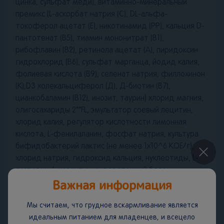
цинка, сульфат меди), витаминно-минеральный
премикс (L-аскорбат натрия (С), DL-альфа-
токоферол ацетат (Е), никотинамид (РР), кальция D-
пантотенат (В5), тиамин мононитрат (В1),
рибофлавин (В2), ретинола ацетат (А), пиридоксин
гидрохлорид (В6), сульфат марганца, йодид калия,
фолиевая кислота (В9), селенат натрия, филлохинон
(К),D3 холекальциферол (Д), Д-биотин (В7),
цианкобаламин (В12), инозит, таурин) хлорид магния,
олигосахариды 2""FL, эмульгатор соевый лецитин,
хлорид калия, регулятор кислотности лимонная
кислота, L-фенилаланин, фосфат натрия, культура
бифидобактерий лактис (не менее 1х10^6 КОЕ/г),
×
хлорид натрия, гидроксид кальция, нуклеотиды, L-
гистидин, L-карнитин, сывороточный белок.
Важная информация
Условия хранения:
До и после вскрытия хранить при
Мы считаем, что грудное вскармливание является
температуре не выше 25°C и относительной
идеальным питанием для младенцев, и всецело