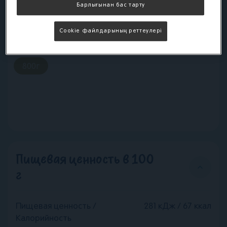
Барлығынан бас тарту
Смесь NAN® 1 OPTIPRO® предназначена для
кормления здоровых детей с рождения в
Cookie файлдарының реттеулері
случаях, когда грудное вскармливание
невозможно.
800
г
Пищевая ценность в 100
г
Пищевая ценность /
281 кДж / 67 ккал
Калорийность