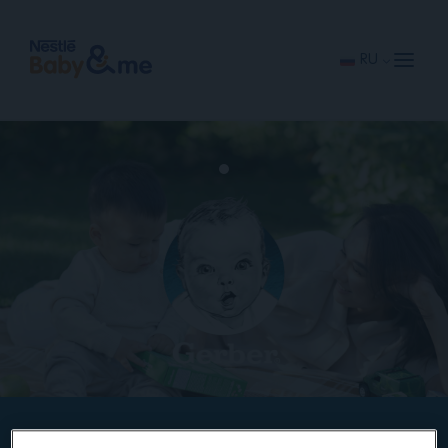
Перейти
к
основному
RU
содержанию