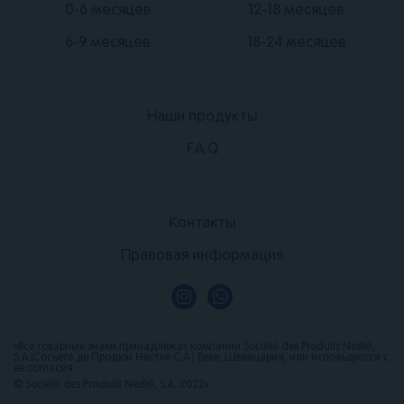
0-6 месяцев
12-18 месяцев
6-9 месяцев
18-24 месяцев
Наши продукты
Подвал
F.A.Q
1
Подвал
Контакты
4
Правовая информация
«Все товарные знаки принадлежат компании Société des Produits Nestlé,
S.A.(Сосьете де Продюи Нестле С.А.) Веве, Швейцария, или используются с
её согласия.
© Société des Produits Nestlé, S.A. 2022»