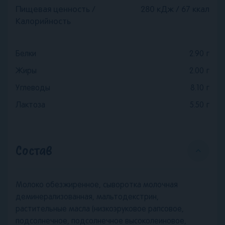
Пищевая ценность /
280 кДж / 67 ккал
Калорийность
Белки
2.90
г
Жиры
2.00
г
Углеводы
8.10
г
Лактоза
5.50
г
Состав
Молоко обезжиренное, сыворотка молочная
деминерализованная, мальтодекстрин,
растительные масла (низкоэруковое рапсовое,
подсолнечное, подсолнечное высоколеиновое,