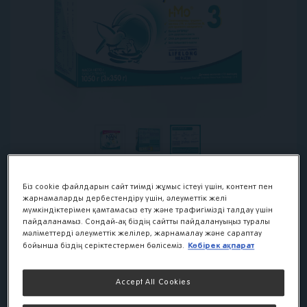
Біз cookie файлдарын сайт тиімді жұмыс істеуі үшін, контент пен
жарнамаларды дербестендіру үшін, әлеуметтік желі
мүмкіндіктерімен қамтамасыз ету және трафигімізді талдау үшін
NAN 3 OPTIPRO
пайдаланамыз. Сондай-ақ біздің сайтты пайдалануыңыз туралы
мәліметтерді әлеуметтік желілер, жарнамалау және сараптау
молочко для роста,
Көбірек ақпарат
бойынша біздің серіктестермен бөлісеміз.
иммунитета и
развития мозга
Accept All Cookies