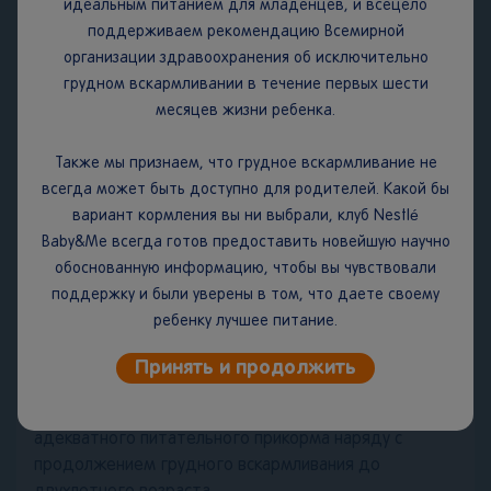
идеальным питанием для младенцев, и всецело
температуре не выше 25°C и относительной
поддерживаем рекомендацию Всемирной
влажности воздуха не более 75 %. Содержимое
организации здравоохранения об исключительно
банки должно быть использовано в течение 3-х
грудном вскармливании в течение первых шести
недель после вскрытия, не рекомендуется хранить в
месяцев жизни ребенка.
холодильнике.
Срок годности:
2 года.
Также мы признаем, что грудное вскармливание не
всегда может быть доступно для родителей. Какой бы
ВАЖНОЕ ЗАМЕЧАНИЕ.
Мы считаем, что грудное
вариант кормления вы ни выбрали, клуб Nestlé
вскармливание является идеальным началом питания
Baby&Me всегда готов предоставить новейшую научно
для младенцев, поскольку грудное молоко
обоснованную информацию, чтобы вы чувствовали
обеспечивает сбалансированное питание и защиту
поддержку и были уверены в том, что даете своему
вашего ребенка от болезней. Мы полностью
ребенку лучшее питание.
поддерживаем рекомендацию Всемирной
организации здравоохранения об исключительно
Принять и продолжить
грудном вскармливании в течение первых шести
месяцев жизни с последующим введением
адекватного питательного прикорма наряду с
продолжением грудного вскармливания до