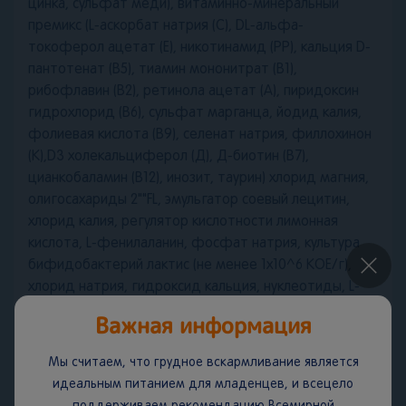
цинка, сульфат меди), витаминно-минеральный
премикс (L-аскорбат натрия (С), DL-альфа-
токоферол ацетат (Е), никотинамид (РР), кальция D-
пантотенат (В5), тиамин мононитрат (В1),
рибофлавин (В2), ретинола ацетат (А), пиридоксин
гидрохлорид (В6), сульфат марганца, йодид калия,
фолиевая кислота (В9), селенат натрия, филлохинон
(К),D3 холекальциферол (Д), Д-биотин (В7),
цианкобаламин (В12), инозит, таурин) хлорид магния,
олигосахариды 2""FL, эмульгатор соевый лецитин,
хлорид калия, регулятор кислотности лимонная
кислота, L-фенилаланин, фосфат натрия, культура
бифидобактерий лактис (не менее 1х10^6 КОЕ/г),
×
хлорид натрия, гидроксид кальция, нуклеотиды, L-
гистидин, L-карнитин, сывороточный белок.
Важная информация
Мы считаем, что грудное вскармливание является
Условия хранения:
До и после вскрытия хранить при
идеальным питанием для младенцев, и всецело
температуре не выше 25°C и относительной