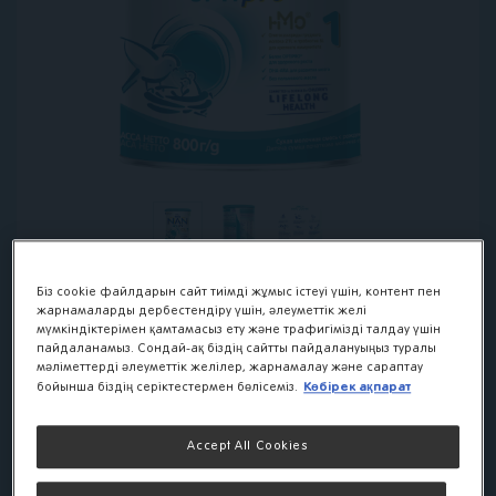
Біз cookie файлдарын сайт тиімді жұмыс істеуі үшін, контент пен
жарнамаларды дербестендіру үшін, әлеуметтік желі
мүмкіндіктерімен қамтамасыз ету және трафигімізді талдау үшін
NAN 1 OPTIPRO
пайдаланамыз. Сондай-ақ біздің сайтты пайдалануыңыз туралы
мәліметтерді әлеуметтік желілер, жарнамалау және сараптау
смесь для роста,
Көбірек ақпарат
бойынша біздің серіктестермен бөлісеміз.
иммунитета и
Accept All Cookies
развития мозга