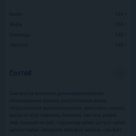
Белки
1.24
г
Жиры
3.58
г
Углеводы
7.45
г
Лактоза
7.45
г
Состав
Сыворотка молочная деминерализованная,
обезжиренное молоко, растительные масла
(подсолнечное высокоолеиновое, кокосовое, соевое,
масло из Мортиереллы Альпины), лактоза, рыбий
жир, кальция нитрат, гидроксид калия, цитрат калия,
цитрат калия, минералы (сульфат железа, сульфат