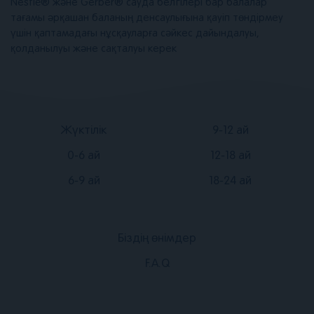
Nestlé® және Gerber® сауда белгілері бар балалар
тағамы әрқашан баланың денсаулығына қауіп төндірмеу
үшін қаптамадағы нұсқауларға сәйкес дайындалуы,
қолданылуы және сақталуы керек
Подвал
Подвал
Жүктілік
9-12 ай
2
3
0-6 ай
12-18 ай
6-9 ай
18-24 ай
Біздің өнімдер
Подвал
F.A.Q
1