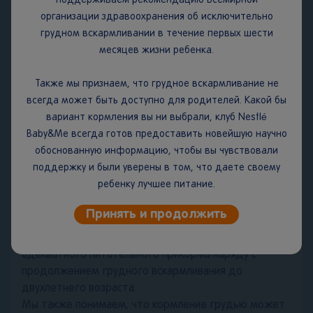
поддерживаем рекомендацию Всемирной
влажности воздуха не более 75 %. Содержимое
организации здравоохранения об исключительно
банки должно быть использовано в течение 3-х
грудном вскармливании в течение первых шести
недель после вскрытия, не рекомендуется хранить в
месяцев жизни ребенка.
холодильнике.
Срок годности:
2 года.
Также мы признаем, что грудное вскармливание не
всегда может быть доступно для родителей. Какой бы
ВАЖНОЕ ЗАМЕЧАНИЕ.
Мы считаем, что грудное
вариант кормления вы ни выбрали, клуб Nestlé
вскармливание является идеальным началом питания
Baby&Me всегда готов предоставить новейшую научно
для младенцев, поскольку грудное молоко
обоснованную информацию, чтобы вы чувствовали
обеспечивает сбалансированное питание и защиту
поддержку и были уверены в том, что даете своему
вашего ребенка от болезней. Мы полностью
ребенку лучшее питание.
поддерживаем рекомендацию Всемирной
организации здравоохранения об исключительно
Принять и продолжить
грудном вскармливании в течение первых шести
месяцев жизни с последующим введением
адекватного питательного прикорма наряду с
продолжением грудного вскармливания до
двухлетнего возраста.
Мы также понимаем, что кормление грудью может