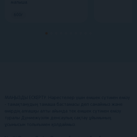
малыша.
600
г
МАҢЫЗДЫ ЕСКЕРТУ. Нәрестелер үшін емшек сүтімен емізу
- тамақтанудың тамаша бастамасы деп санаймыз және
өмірдің алғашқы алты айында тек емшек сүтімен емізу
туралы Дүниежүзілік денсаулық сақтау ұйымының
ұсынысын толығымен қолдаймыз.