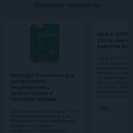
Похожие продукты
NAN 2 OPTIPR
роста, иммун
развития моз
NAN® 2 OPTIPRO
смесь, предназна
вскармливания де
месяцев в качест
Nestogen 3 молочко для
составляющей ра
комфортного
наряду с продукт
пищеварения с
Не может служит
грудного молока 
пребиотиками и
первых 6 месяцев
лактобактериями
800
г
Детское молочко Nestogen 3 было
специально разработано для
обеспечения сбалансированного
здорового питания и
комфортного пищеварения