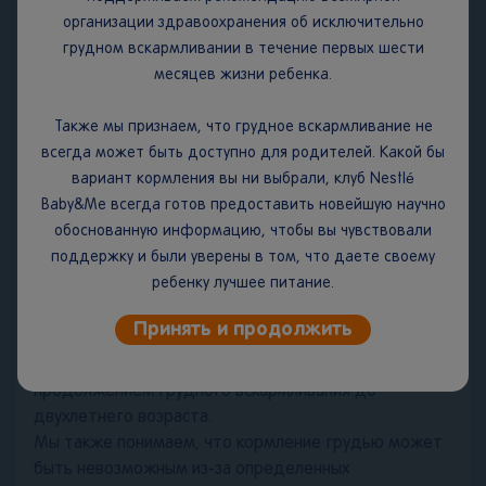
банки должно быть использовано в течение 3-х
организации здравоохранения об исключительно
недель после вскрытия, не рекомендуется хранить в
грудном вскармливании в течение первых шести
холодильнике.
месяцев жизни ребенка.
Срок годности:
2 года.
Также мы признаем, что грудное вскармливание не
ВАЖНОЕ ЗАМЕЧАНИЕ.
Мы считаем, что грудное
всегда может быть доступно для родителей. Какой бы
вскармливание является идеальным началом питания
вариант кормления вы ни выбрали, клуб Nestlé
для младенцев, поскольку грудное молоко
Baby&Me всегда готов предоставить новейшую научно
обеспечивает сбалансированное питание и защиту
обоснованную информацию, чтобы вы чувствовали
вашего ребенка от болезней. Мы полностью
поддержку и были уверены в том, что даете своему
поддерживаем рекомендацию Всемирной
ребенку лучшее питание.
организации здравоохранения об исключительно
грудном вскармливании в течение первых шести
Принять и продолжить
месяцев жизни с последующим введением
адекватного питательного прикорма наряду с
продолжением грудного вскармливания до
двухлетнего возраста.
Мы также понимаем, что кормление грудью может
быть невозможным из-за определенных