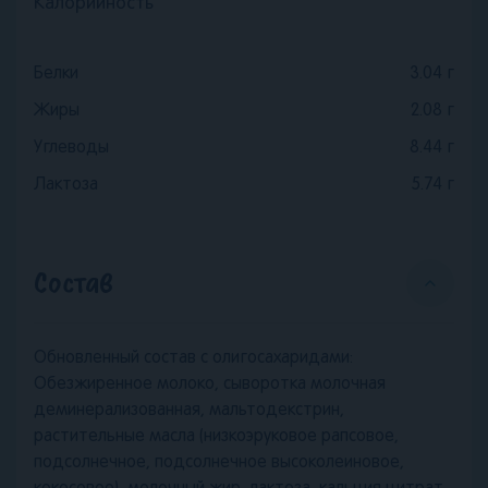
Калорийность
Белки
3.04
г
Жиры
2.08
г
Углеводы
8.44
г
Лактоза
5.74
г
Состав
Обновленный состав с олигосахаридами:
Обезжиренное молоко, сыворотка молочная
деминерализованная, мальтодекстрин,
растительные масла (низкоэруковое рапсовое,
подсолнечное, подсолнечное высоколеиновое,