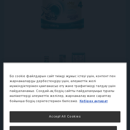
Біз cookie файлдарын сайт тиімді жұмыс істеуі үшін, контент пен
жарнамаларды дербестендіру үшін, әлеуметтік желі
мүмкіндіктерімен қамтамасыз ету және трафигімізді талдау үшін
NAN 4 OPTIPRO
пайдаланамыз. Сондай-ақ біздің сайтты пайдалануыңыз туралы
мәліметтерді әлеуметтік желілер, жарнамалау және сараптау
молочко для роста,
Көбірек ақпарат
бойынша біздің серіктестермен бөлісеміз.
иммунитета и
Accept All Cookies
развития мозга