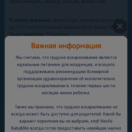
орехи (миндаль, фундук, кешью), арахис, сою.
Условия хранения:
хранить при температуре от 0
×
до 35℃ и относительной влажности не более 70%.
Срок годности:
12 месяцев.
Важная информация
ВАЖНОЕ ЗАМЕЧАНИЕ.
Мы считаем, что грудное
вскармливание является идеальным началом питания
Мы считаем, что грудное вскармливание является
для младенцев, поскольку грудное молоко
идеальным питанием для младенцев, и всецело
обеспечивает сбалансированное питание и защиту
поддерживаем рекомендацию Всемирной
вашего ребенка от болезней. Мы полностью
организации здравоохранения об исключительно
поддерживаем рекомендацию Всемирной
грудном вскармливании в течение первых шести
организации здравоохранения об исключительно
месяцев жизни ребенка.
грудном вскармливании в течение первых шести
месяцев жизни с последующим введением
Также мы признаем, что грудное вскармливание не
адекватного питательного прикорма наряду с
всегда может быть доступно для родителей. Какой бы
продолжением грудного вскармливания до
вариант кормления вы ни выбрали, клуб Nestlé
двухлетнего возраста.
Baby&Me всегда готов предоставить новейшую научно