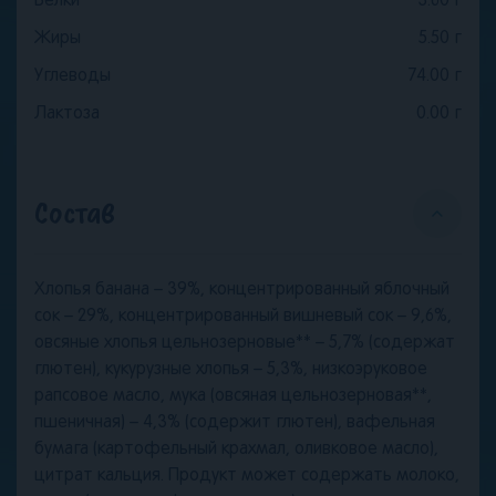
Белки
3.60
г
Жиры
5.50
г
Углеводы
74.00
г
Лактоза
0.00
г
Состав
Хлопья банана – 39%, концентрированный яблочный
сок – 29%, концентрированный вишневый сок – 9,6%,
овсяные хлопья цельнозерновые** – 5,7% (содержат
глютен), кукурузные хлопья – 5,3%, низкоэруковое
рапсовое масло, мука (овсяная цельнозерновая**,
пшеничная) – 4,3% (содержит глютен), вафельная
бумага (картофельный крахмал, оливковое масло),
цитрат кальция. Продукт может содержать молоко,