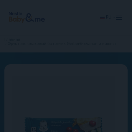
Перейти
к
основному
содержанию
RU
Главная
Фруктово-злаковый батончик Gerber® «Банан и вишня»