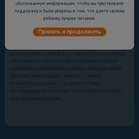
Мы также понимаем, что кормление грудью может
обоснованную информацию, чтобы вы чувствовали
быть невозможным из-за определенных
поддержку и были уверены в том, что даете своему
заболеваний. Вы должны использовать детскую
ребенку лучшее питание.
смесь для специальных медицинских целей только
Принять и продолжить
под наблюдением врача после всестороннего
рассмотрения всех вариантов кормления, включая
грудное вскармливание. Продолжение
использования должно быть оценено медицинским
работником с учетом развития ребенка с любых
социальных и финансовых последствий для семьи.
Детские смеси следует всегда готовить,
использовать и хранить в соответствии с
инструкциями на этикетке, чтобы избежать риска
для здоровья ребенка.