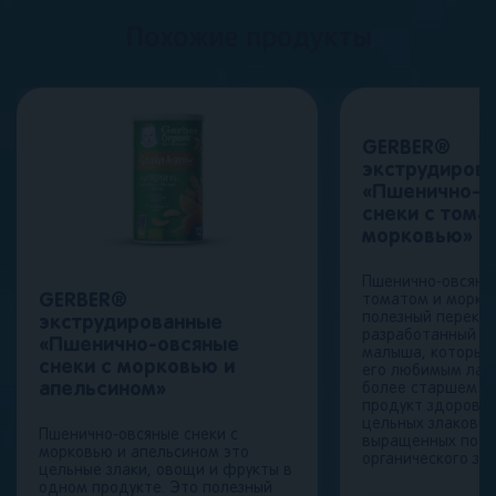
Похожие продукты
GERBER®
экструдиров
«Пшенично-о
снеки с тома
морковью» cе
Пшенично-овсяные
GERBER®
томатом и морко
полезный перекус
экструдированные
разработанный д
«Пшенично-овсяные
малыша, который
снеки с морковью и
его любимым лак
апельсином»
более старшем во
продукт здорово
цельных злаков и
Пшенично-овсяные снеки с
выращенных по п
морковью и апельсином это
органического зе
цельные злаки, овощи и фрукты в
одном продукте. Это полезный