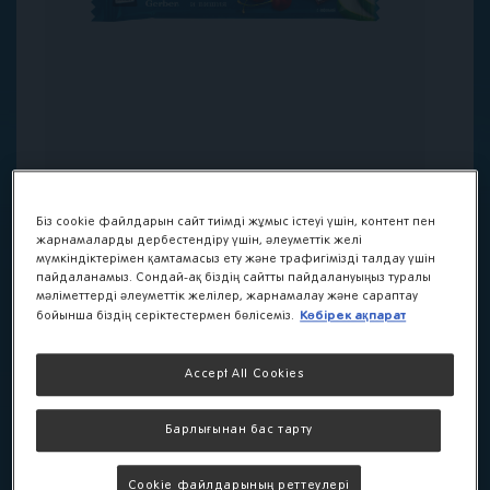
Біз cookie файлдарын сайт тиімді жұмыс істеуі үшін, контент пен
жарнамаларды дербестендіру үшін, әлеуметтік желі
мүмкіндіктерімен қамтамасыз ету және трафигімізді талдау үшін
пайдаланамыз. Сондай-ақ біздің сайтты пайдалануыңыз туралы
мәліметтерді әлеуметтік желілер, жарнамалау және сараптау
Көбірек ақпарат
бойынша біздің серіктестермен бөлісеміз.
Фруктово-злаковый
батончик Gerber®
Accept All Cookies
«Банан и вишня»
Барлығынан бас тарту
Вкусный и полезный перекус между едой. В
Cookie файлдарының реттеулері