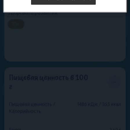
состав батончика входят кальций и железо,
которые необходимы малышу для
здорового развития.
25
г
Пищевая ценность в 100
г
Пищевая ценность /
1486 кДж / 355 ккал
Калорийность