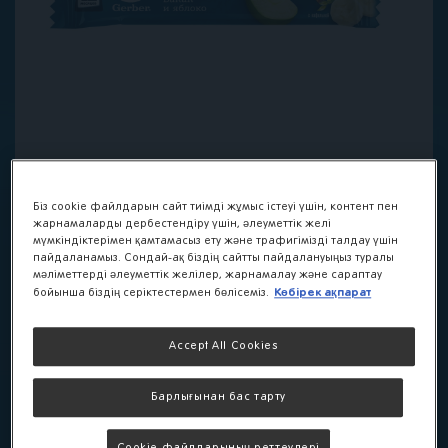
Біз cookie файлдарын сайт тиімді жұмыс істеуі үшін, контент пен
жарнамаларды дербестендіру үшін, әлеуметтік желі
мүмкіндіктерімен қамтамасыз ету және трафигімізді талдау үшін
пайдаланамыз. Сондай-ақ біздің сайтты пайдалануыңыз туралы
мәліметтерді әлеуметтік желілер, жарнамалау және сараптау
Көбірек ақпарат
бойынша біздің серіктестермен бөлісеміз.
Фруктово-злаковый
батончик Gerber®
Accept All Cookies
«Банан и яблоко»
Барлығынан бас тарту
Вкусный и полезный перекус между едой. В
Cookie файлдарының реттеулері