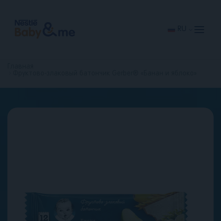
Перейти
к
основному
содержанию
RU
Главная
Фруктово-злаковый батончик Gerber® «Банан и яблоко»