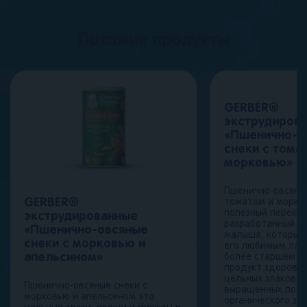
Похожие продукты
GERBER®
экструдиров
«Пшенично-о
снеки с тома
морковью» cе
Пшенично-овсяные
GERBER®
томатом и морко
полезный перекус
экструдированные
разработанный д
«Пшенично-овсяные
малыша, который
снеки с морковью и
его любимым лак
апельсином»
более старшем во
продукт здорово
цельных злаков и
Пшенично-овсяные снеки с
выращенных по п
морковью и апельсином это
органического зе