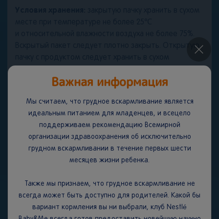
Условия хранения:
закрытую пачку хранить в сухом
месте при температуре не более 25℃
и относительной влажности воздуха не более 75%.
Вскрытый пакет следует плотно закрыть. Открытую
×
пачку с продуктом следует хранить в сухом
прохладном месте не более двух недель.
Важная информация
ВАЖНОЕ ЗАМЕЧАНИЕ.
Мы считаем, что грудное
Мы считаем, что грудное вскармливание является
вскармливание является идеальным началом питания
идеальным питанием для младенцев, и всецело
для младенцев, поскольку грудное молоко
поддерживаем рекомендацию Всемирной
обеспечивает сбалансированное питание и защиту
организации здравоохранения об исключительно
вашего ребенка от болезней. Мы полностью
грудном вскармливании в течение первых шести
поддерживаем рекомендацию Всемирной
месяцев жизни ребенка.
организации здравоохранения об исключительно
грудном вскармливании в течение первых шести
Также мы признаем, что грудное вскармливание не
месяцев жизни с последующим введением
всегда может быть доступно для родителей. Какой бы
адекватного питательного прикорма наряду с
вариант кормления вы ни выбрали, клуб Nestlé
продолжением грудного вскармливания до