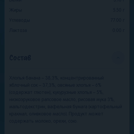
Белки
3.10
г
Жиры
5.50
г
Углеводы
77.00
г
Лактоза
0.00
г
Состав
Хлопья банана – 38,3%, концентрированный
яблочный сок – 37,3%, овсяные хлопья – 6%
(содержат глютен), кукурузные хлопья – 5%,
низкоэруковое рапсовое масло, рисовая мука 3%,
мальтодекстрин, вафельная бумага (картофельный
крахмал, оливковое масло). Продукт может
содержать молоко, орехи, сою.