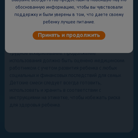
Baby&Me всегда готов предоставить новейшую научно
двухлетнего возраста.
обоснованную информацию, чтобы вы чувствовали
Мы также понимаем, что кормление грудью может
поддержку и были уверены в том, что даете своему
быть невозможным из-за определенных
ребенку лучшее питание.
заболеваний. Вы должны использовать детскую
смесь для специальных медицинских целей только
Принять и продолжить
под наблюдением врача после всестороннего
рассмотрения всех вариантов кормления, включая
грудное вскармливание. Продолжение
использования должно быть оценено медицинским
работником с учетом развития ребенка с любых
социальных и финансовых последствий для семьи.
Детские смеси следует всегда готовить,
использовать и хранить в соответствии с
инструкциями на этикетке, чтобы избежать риска
для здоровья ребенка.