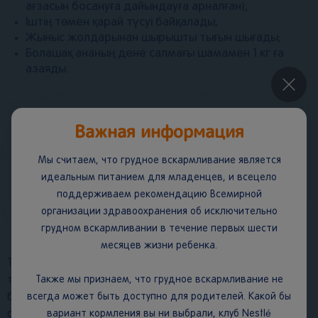
ағзасын босануға дайындауға арналған);
Іштің төмен қарай түсуі байқалады;
Жыныс жолдарынан шырышты тығын шығады;
Болашақ ананың дене салмағы шамамен 1 кг ға
азаяды.
×
Кеңес.
Важная информация
Жалған толғақтарды немесе Брэкстон Хикстің
Мы считаем, что грудное вскармливание является
толғақтарын жеңілдету үшін мамандар аз мөлшерде су
ішуді, дене қалпын өзгертуді, серуендеуді, демалуды,
идеальным питанием для младенцев, и всецело
музыка тыңдауды, кітап оқуды ұсынады.
поддерживаем рекомендацию Всемирной
организации здравоохранения об исключительно
грудном вскармливании в течение первых шести
месяцев жизни ребенка.
Толғақтарға назар аударыңыз. Егер толғақ тоқтамаса,
Также мы признаем, что грудное вскармливание не
тұрақты және жиілеп кетсе, әр 10-15 минут сайын пайда
всегда может быть доступно для родителей. Какой бы
болса және олардың арасындағы уақыт кезеңі қысқарса,
вариант кормления вы ни выбрали, клуб Nestlé
онда перзентханаға бару керек.