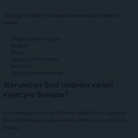
Осы уақытқа дейін болашақ ана мыналарды байқауы
мүмкін:
Кіндіктің керіп тұруы;
Қыжыл;
Ентігу;
Геморрой белгілері;
Аяқ ісінуі;
Дұрыс ұйықтай алмау.
Жағымсыз белгілермен қалай
күресуге болады?
Егер жоғарыда аталған белгілер пайда болса, алдымен
дәрігермен кеңесу арқылы келесі кеңестерді қолдануға
болады: