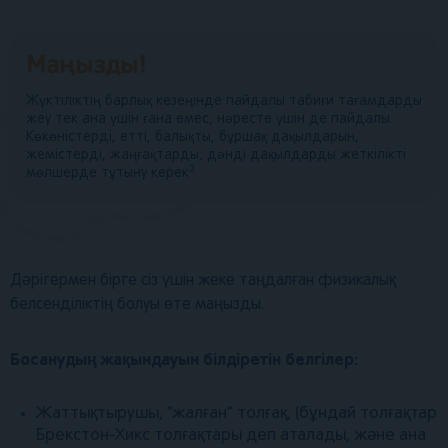
Маңызды!
Жүктіліктің барлық кезеңінде пайдалы табиғи тағамдарды
жеу тек ана үшін ғана емес, нәресте үшін де пайдалы.
Көкөністерді, етті, балықты, бұршақ дақылдарын,
жемістерді, жаңғақтарды, дәнді дақылдарды жеткілікті
3
мөлшерде тұтыну керек
.
Дәрігермен бірге сіз үшін жеке таңдалған физикалық
белсенділіктің болуы өте маңызды.
Босанудың жақындауын білдіретін белгілер:
Жаттықтырушы, “жалған” толғақ, (бұндай толғақтар
Брекстон-Хикс толғақтары деп аталады, және ана