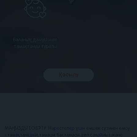
Баланың дамуы мен
тамақтануы туралы
Қосылу
МАҢЫЗДЫ ЕСКЕРТУ. Нәрестелер үшін емшек сүтімен емізу
- тамақтанудың тамаша бастамасы деп санаймыз және