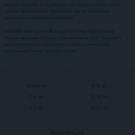
өмірдің алғашқы алты айында тек емшек сүтімен емізу
туралы Дүниежүзілік денсаулық сақтау ұйымының
ұсынысын толығымен қолдаймыз.
Nestlé® және Gerber® сауда белгілері бар балалар
тағамы әрқашан баланың денсаулығына қауіп төндірмеу
үшін қаптамадағы нұсқауларға сәйкес дайындалуы,
қолданылуы және сақталуы керек
Подвал
Подвал
Жүктілік
9-12 ай
2
3
0-6 ай
12-18 ай
6-9 ай
18-24 ай
Біздің өнімдер