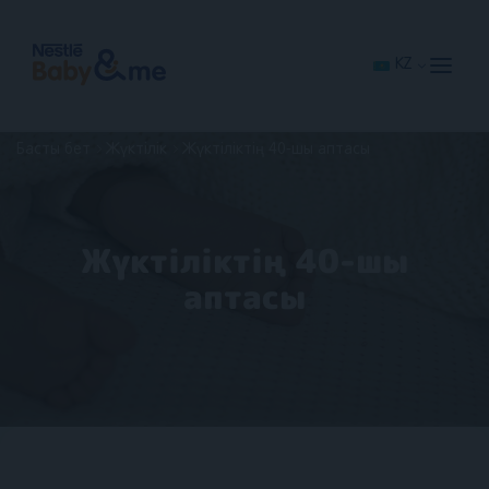
Skip
to
main
content
KZ
Басты бет
Жүктілік
Жүктіліктің 40-шы аптасы
Жүктіліктің 40-шы
аптасы