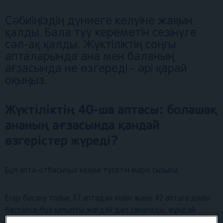
Сәбиіңіздің дүниеге келуіне жақын
қалды. Бала туу кереметін сезінуге
сәл-ақ қалды. Жүктіліктің соңғы
апталарында ана мен баланың
ағзасында не өзгереді - әрі қарай
оқыңыз.
Жүктіліктің 40-ша аптасы: болашақ
ананың ағзасында қандай
өзгерістер жүреді?
Бұл апта-отбасыңыз кеңее түсетін мәре сызығы.
Егер босану толық 37 аптадан кейін және 42 аптаға дейін
басталса-бұл қалыпты жағдай деп саналады, мұндай
1
босану шұғыл деп аталады.
40-шы аптада болашақ ана