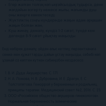
Егер жалған толғақ көп ыңғайсыздық тудырса, дене
жағдайын өзгерту немесе жылы, жағымды душ
оны жеңуге көмектеседі;
Жүктіліктің соңғы күндерінде жақын адам әрқашан
жақын болған жөн;
Күш жинау, демалу, күндіз 1-2 сағат, түнде кем
дегенде 8-9 сағат ұйықтау маңызды.
Енді көбірек демалу, үйден алыс кетпеу, перзентханаға
сөмке мен құжаттарды дайын ұстау маңызды, себебі көп
ұзамай сіз көптен күткен сәбиіңізбен кездесесіз.
В. И. Дуда. Акушерство. С. 171.
Н. А. Ломова, Н. В. Дубровина, И. Е. Драгун, Е. С.
Толстопятова. Геморрой у беременных и родильниц:
принципы терапии. Медицинский совет №2, 2016. С. 23.
ООО «Российское общество акушеров-гинекологов».
Нормальная беременность (клинические