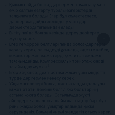
Қыжыл пайда болса, дәрігермен тамақтану мен
өмір салтын өзгерту туралы өзгерістерді
талқылауға болады. Егер бұл көмектеспесе,
дәрігер жағдайды жеңілдету үшін дәрі-
дәрмектерді тағайындай алады.
Ентігу пайда болған кезінде дереу дәрігерге
...
жүгіну керек.
Егер геморрой белгілері пайда болса-дәрігерге
қаралу керек, ол емдеуді ұсынады, әдетте кебек,
көкөністер мен жемістерді қамтитын емдәмді
тағайындайды. Компрессиялық трикотаж киюді
2
тағайындау мүмкін.
Егер аяқ ісінсе, диагностика жасау үшін міндетті
түрде дәрігермен кеңесу керек.
Ұйқы мәселелері болса, жастықтарды қолдауды
қажет ететін дененің белгілі бір бөліктерінің
астына қоюға болады. Сатылымда жүкті
әйелдерге арналған арнайы жастықтар бар. Ауа-
райы жақсы болса, ұйықтар алдында қысқа
серуендеңіз. Бөлмені үнемі желдетіп отыру керек.