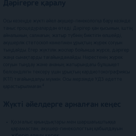
Дәрігерге қаралу
Осы кезеңде жүкті әйел акушер-гинекологқа бару кезінде
таныс процедуралардан өтеді. Дәрігер қан қысымын, іштің
айналымын, салмағын, жатыр түбінің биіктігін өлшейді,
акушерлік стетоскоп көмегімен ұрықтың жүрек соғуын
тыңдайды. Егер жүктілік жоспар бойынша жүрсе, дәрігер
жаңа сынақтарды тағайындамайды. Нәрестенің жүрек
соғуын тыңдау және ананың жатырындағы бұлшықет
белсенділігін тексеру үшін ұрықтың кардиотокографиясы
(КТГ) тағайындалуы мүмкін. Осы мерзімде УДЗ әдетте
4
қарастырылмаған.
Жүкті әйелдерге арналған кеңес
Қозғалыс қиындықтары мен шаршағыштыққа
қарамастан, акушер-гинекологтың қабылдауын
жіберіп алмау керек;