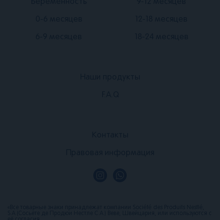
Подвал
Подвал
Беременность
9-12 месяцев
2
3
0-6 месяцев
12-18 месяцев
6-9 месяцев
18-24 месяцев
Наши продукты
Подвал
F.A.Q
1
Подвал
Контакты
4
Правовая информация
«Все товарные знаки принадлежат компании Société des Produits Nestlé,
S.A.(Сосьете де Продюи Нестле С.А.) Веве, Швейцария, или используются с
её согласия.