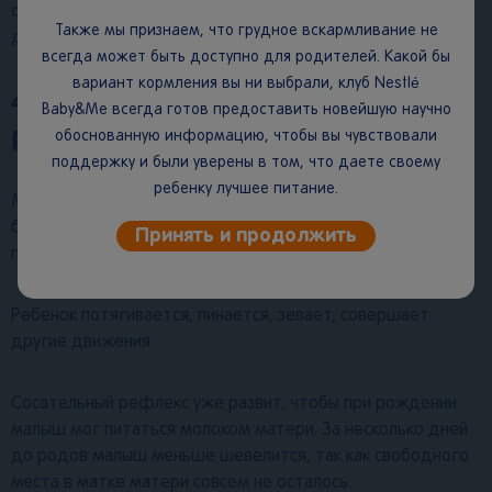
сокращается, то необходимо отправляться в родильный
Также мы признаем, что грудное вскармливание не
дом.
всегда может быть доступно для родителей. Какой бы
вариант кормления вы ни выбрали, клуб Nestlé
40 неделя беременности: как
Baby&Me всегда готов предоставить новейшую научно
развивается малыш?
обоснованную информацию, чтобы вы чувствовали
поддержку и были уверены в том, что даете своему
ребенку лучшее питание.
Малыш уже полностью сформирован к 40 неделе
беременности. Вес ребенка может достигать 3-4 кг, рост
Принять и продолжить
примерно до 48-55 см.
Ребенок потягивается, пинается, зевает, совершает
другие движения.
Сосательный рефлекс уже развит, чтобы при рождении
малыш мог питаться молоком матери. За несколько дней
до родов малыш меньше шевелится, так как свободного
места в матке матери совсем не осталось.