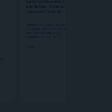
мультизлаковая с овсяными
хлопьями: яблоко, земляника
садовая, персик
Молочная каша 5 злаков, яблоко, земляника
садовая, персик разработана специально для
я
питания детей старше 12 месяцев согласно
законодательству РК.
190
г
я,
ля
о