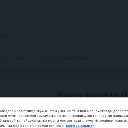
Перейти
к
основному
содержанию
висы
локом, бананом, грушей с бифидобактериями BL
Каша Nestlé
Молочная мул
 файлдарын сайт тиімді жұмыс істеуі үшін, контент пен жарнамаларды дербесте
с яблоком, б
 желі мүмкіндіктерімен қамтамасыз ету және трафигімізді талдау үшін пайдала
біздің сайтты пайдалануыңыз туралы мәліметтерді әлеуметтік желілер, жарна
Көбірек ақпарат
ойынша біздің серіктестермен бөлісеміз.