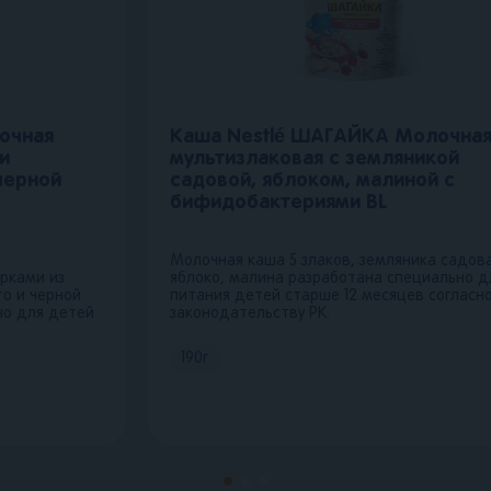
очная
Каша Nestlé ШАГАЙКА Молочна
и
мультизлаковая с земляникой
черной
садовой, яблоком, малиной с
бифидобактериями BL
Молочная каша 5 злаков, земляника садова
урками из
яблоко, малина разработана специально д
о и черной
питания детей старше 12 месяцев согласн
но для детей
законодательству РК.
190
г