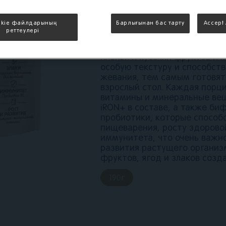
грушей с
бифидобакте
okie файлдарының
Барлығынан бас тарту
Accept 
реттеулері
Каша Nestlé ШАГАЙКА содер
хлопья и кусочки фруктов и 
особую текстуру и способст
жевания, тем самым готовят
взрослый стол. Каждая пор
витамины и минеральные вещ
iRON+ в составе, а также би
пробиотики, которые способ
пищеварения, росту здоров
иммунитета, что очень важн
развития растущего организ
фруктов, ягод и злаков созд
190
г