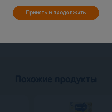
ложки каши, постепенно увеличивая порцию до
Принять и продолжить
ает необходимую пищевую ценность рациона.
 коррекции рациона.
Похожие продукты