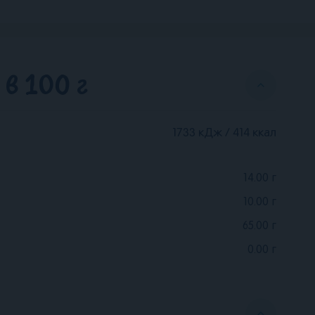
в 100 г
1733 кДж / 414 ккал
14.00
г
10.00
г
65.00
г
0.00
г