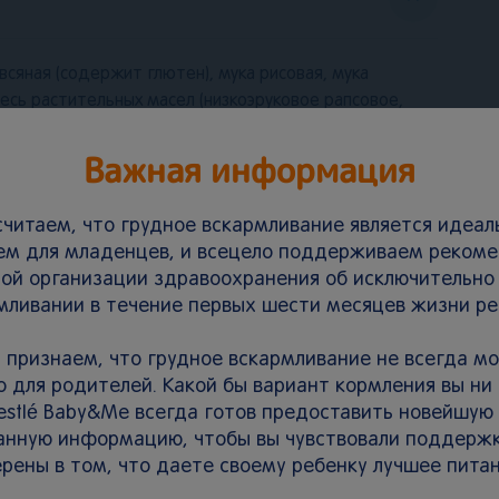
всяная (содержит глютен), мука рисовая, мука
месь растительных масел (низкоэруковое рапсовое,
ое), антиокислители (L-аскорбилпальмитат, альфа-
Важная информация
пья (содержат глютен), кусочки яблока, кусочки
ва и витамины, бифидобактерии, не менее 1х10⁶ КОЕ/
читаем, что грудное вскармливание является идеа
ем для младенцев, и всецело поддерживаем реком
ой организации здравоохранения об исключительно
ь в сухом месте при температуре не более 25˚С и
мливании в течение первых шести месяцев жизни ре
е 75%. После приготовления каши вскрытый пакет
аковки продукт следует хранить не более 2-х недель.
 признаем, что грудное вскармливание не всегда м
ения и упаковывания, срок годности и номер партии
 для родителей. Какой бы вариант кормления вы ни
estlé Baby&Me всегда готов предоставить новейшую
анную информацию, чтобы вы чувствовали поддержк
й. Кашу следует готовить непосредственно перед
ерены в том, что даете своему ребенку лучшее питан
на упаковке. Не храните оставшуюся после кормления
одукт в положении сидя, под присмотром взрослых.