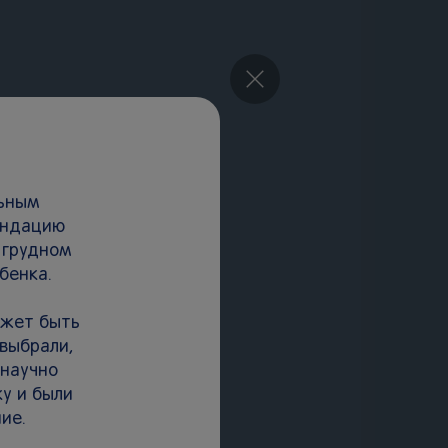
×
льным
ендацию
 грудном
бенка.
ожет быть
 выбрали,
 научно
у и были
ие.