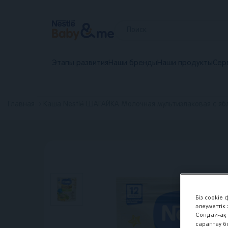
Новое
главное
Этапы развития
Наши бренды
Наши продукты
Сер
меню
Главная
Каша Nestlé ШАГАЙКА Молочная мультизлаковая с яб
Біз cookie
әлеуметтік
Сондай-ақ 
сараптау б