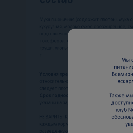
Мука пшеничная (содержит глютен), мука о
кукурузная, молоко сухое обезжиренное, с
подсолнечное выокоолеиновое, подсолнечн
токоферол, лимонная кислота), овсяные хло
груши, хлопья груши, минеральные вещест
г
Мы с
питани
Всемирн
Условия хранения:
Закрытую пачку хранит
вскар
относительной влажности воздуха не боле
следует плотно закрыть. После вскрытия уп
Также мы
Срок годности:
12 месяцев. Дата изготовл
доступно
указаны на задней части упаковки.
клуб N
обоснов
НЕ ВАРИТЬ! Кормите ребёнка чистой ложко
ув
каждым кормлением. Следуйте инструкции 
разведённую кашу. Рекомендуем давать пр