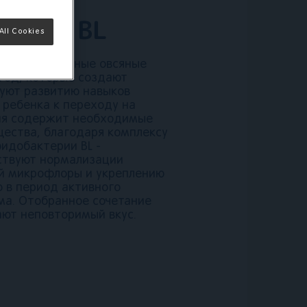
риями BL
All Cookies
жит натуральные овсяные
ягод, которые создают
вуют развитию навыков
 ребенка к переходу на
ция содержит необходимые
ества, благодаря комплексу
фидобактерии BL -
ствуют нормализации
ой микрофлоры и укреплению
о в период активного
ма. Отобранное сочетание
ают неповторимый вкус.