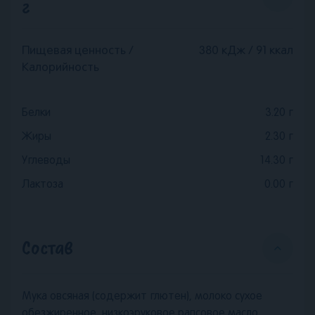
г
Пищевая ценность /
380 кДж / 91 ккал
Калорийность
Белки
3.20
г
Жиры
2.30
г
Углеводы
14.30
г
Лактоза
0.00
г
Состав
Мука овсяная (содержит глютен), молоко сухое
обезжиренное, низкоэруковое рапсовое масло,