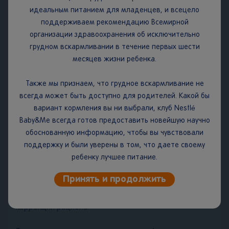
идеальным питанием для младенцев, и всецело
следует хранить не более 2-х недель.
поддерживаем рекомендацию Всемирной
Срок годности:
12 месяцев. Дата изготовления и
организации здравоохранения об исключительно
упаковывания, срок годности и номер партии указаны
грудном вскармливании в течение первых шести
на задней части упаковки.
месяцев жизни ребенка.
НЕ ВАРИТЬ! Кормите ребёнка чистой ложкой. Кашу
Также мы признаем, что грудное вскармливание не
следует готовить непосредственно перед каждым
всегда может быть доступно для родителей. Какой бы
кормлением. Следуйте инструкции на упаковке. Не
вариант кормления вы ни выбрали, клуб Nestlé
храните оставшуюся после кормления разведённую
Baby&Me всегда готов предоставить новейшую научно
кашу. Рекомендуем давать продукт в положении
обоснованную информацию, чтобы вы чувствовали
сидя, под присмотром взрослых. Начинайте вводить
поддержку и были уверены в том, что даете своему
прикорм с 1 столовой ложки каши, постепенно
ребенку лучшее питание.
увеличивая порцию до необходимого объёма.
При разведении водой каша не обеспечивает
Принять и продолжить
необходимую пищевую ценность рациона.
Проконсультируйтесь со специалистом для
коррекции рациона.