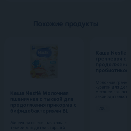
Похожие продукты
Каша Nestlé 
гречневая с 
продолжения
пробиотиком 
Молочная гречнев
курагой для дете
месяцев согласно
Каша Nestlé Молочная
законодательству
пшеничная с тыквой для
продолжения прикорма с
200
г
бифидобактериями BL
Молочная пшеничная каша с
тыквой для детей старше 5