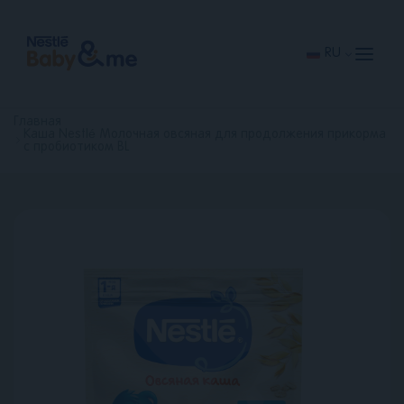
Перейти
к
основному
содержанию
RU
Главная
Каша Nestlé Молочная овсяная для продолжения прикорма
с пробиотиком BL