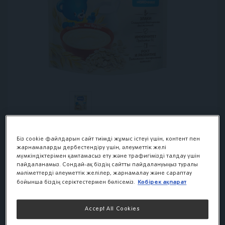
Біз cookie файлдарын сайт тиімді жұмыс істеуі үшін, контент пен
жарнамаларды дербестендіру үшін, әлеуметтік желі
мүмкіндіктерімен қамтамасыз ету және трафигімізді талдау үшін
Каша Nestlé
пайдаланамыз. Сондай-ақ біздің сайтты пайдалануыңыз туралы
мәліметтерді әлеуметтік желілер, жарнамалау және сараптау
Молочная овсяная
Көбірек ақпарат
бойынша біздің серіктестермен бөлісеміз.
для продолжения
прикорма с
Accept All Cookies