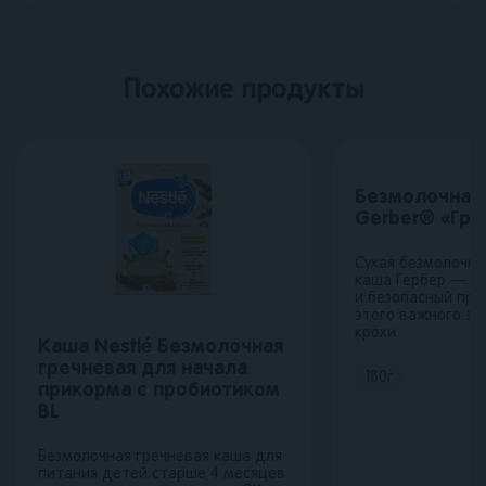
Похожие продукты
Безмолочная
Gerber® «Гре
Сухая безмолочна
каша Гербер — вк
и безопасный про
этого важного эт
крохи.
Каша Nestlé Безмолочная
гречневая для начала
180
г
прикорма с пробиотиком
BL
Безмолочная гречневая каша для
питания детей старше 4 месяцев