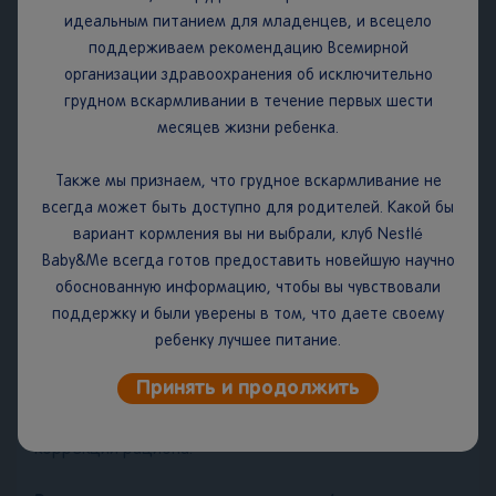
идеальным питанием для младенцев, и всецело
следует хранить не более 2-х недель.
поддерживаем рекомендацию Всемирной
Срок годности:
12 месяцев. Дата изготовления и
организации здравоохранения об исключительно
упаковывания, срок годности и номер партии указаны
грудном вскармливании в течение первых шести
на задней части упаковки.
месяцев жизни ребенка.
НЕ ВАРИТЬ! Кормите ребёнка чистой ложкой. Кашу
Также мы признаем, что грудное вскармливание не
следует готовить непосредственно перед каждым
всегда может быть доступно для родителей. Какой бы
кормлением. Следуйте инструкции на упаковке. Не
вариант кормления вы ни выбрали, клуб Nestlé
храните оставшуюся после кормления разведённую
Baby&Me всегда готов предоставить новейшую научно
кашу. Рекомендуем давать продукт в положении
обоснованную информацию, чтобы вы чувствовали
сидя, под присмотром взрослых. Начинайте вводить
поддержку и были уверены в том, что даете своему
прикорм с 1 столовой ложки каши, постепенно
ребенку лучшее питание.
увеличивая порцию до необходимого объёма.
При разведении водой каша не обеспечивает
Принять и продолжить
необходимую пищевую ценность рациона.
Проконсультируйтесь со специалистом для
коррекции рациона.