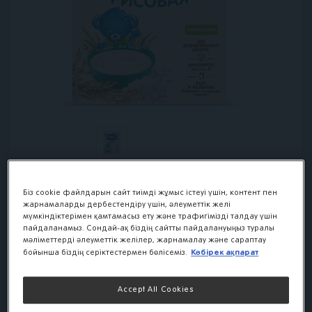
Біз cookie файлдарын сайт тиімді жұмыс істеуі үшін, контент пен
жарнамаларды дербестендіру үшін, әлеуметтік желі
мүмкіндіктерімен қамтамасыз ету және трафигімізді талдау үшін
Каша Nestlé
пайдаланамыз. Сондай-ақ біздің сайтты пайдалануыңыз туралы
мәліметтерді әлеуметтік желілер, жарнамалау және сараптау
Безмолочная
Көбірек ақпарат
бойынша біздің серіктестермен бөлісеміз.
рисовая для начала
прикорма с
Accept All Cookies