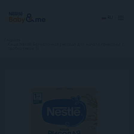
Перейти
к
основному
содержанию
RU
Главная
Каша Nestlé Безмолочная рисовая для начала прикорма с
пробиотиком BL