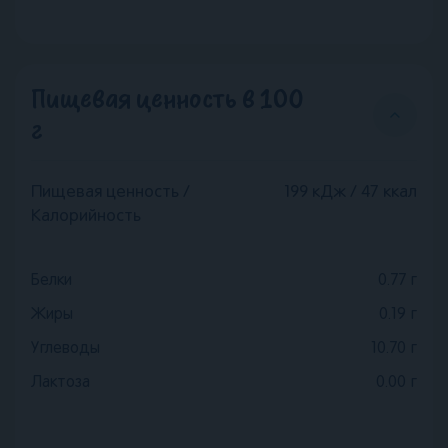
Пищевая ценность в 100
г
Пищевая ценность /
199 кДж / 47 ккал
Калорийность
Белки
0.77
г
Жиры
0.19
г
Углеводы
10.70
г
Лактоза
0.00
г