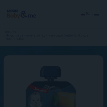
Перейти
к
основному
содержанию
RU
Главная
Фруктовое пюре в мягкой упаковке Gerber® «Груша,
чернослив»