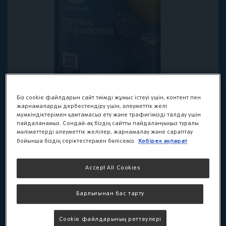
Біз cookie файлдарын сайт тиімді жұмыс істеуі үшін, контент пен
жарнамаларды дербестендіру үшін, әлеуметтік желі
мүмкіндіктерімен қамтамасыз ету және трафигімізді талдау үшін
пайдаланамыз. Сондай-ақ біздің сайтты пайдалануыңыз туралы
мәліметтерді әлеуметтік желілер, жарнамалау және сараптау
Көбірек ақпарат
бойынша біздің серіктестермен бөлісеміз.
Фруктовое пюре в
Accept All Cookies
мягкой упаковке
Gerber® «Груша,
Барлығынан бас тарту
чернослив»
Cookie файлдарының реттеулері