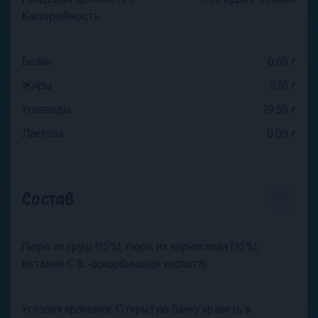
Пищевая ценность /
339 кДж / 81 ккал
Калорийность
Белки
0.60
г
Жиры
0.10
г
Углеводы
19.50
г
Лактоза
0.00
г
Состав
Пюре из груш (65%), пюре из чернослива (35%),
витамин C (L -аскорбиновая кислота).
Условия хранения: Открытую банку хранить в