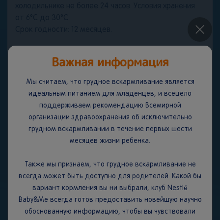
холодильнике не более 24 часов. Условия хранения
от 6°C до 30°C
×
Срок годности: 12 месяцев.
ВАЖНОЕ ЗАМЕЧАНИЕ. Мы считаем, что грудное
Важная информация
вскармливание является идеальным началом питания
для младенцев, поскольку грудное молоко
Мы считаем, что грудное вскармливание является
обеспечивает сбалансированное питание и защиту
идеальным питанием для младенцев, и всецело
вашего ребенка от болезней. Мы полностью
поддерживаем рекомендацию Всемирной
поддерживаем рекомендацию Всемирной
организации здравоохранения об исключительно
организации здравоохранения об исключительно
грудном вскармливании в течение первых шести
грудном вскармливании в течение первых шести
месяцев жизни ребенка.
месяцев жизни с последующим введением
адекватного питательного прикорма наряду с
Также мы признаем, что грудное вскармливание не
продолжением грудного вскармливания до
всегда может быть доступно для родителей. Какой бы
двухлетнего возраста.
вариант кормления вы ни выбрали, клуб Nestlé
Мы также понимаем, что кормление грудью может
Baby&Me всегда готов предоставить новейшую научно
быть невозможным из-за определенных
обоснованную информацию, чтобы вы чувствовали
заболеваний. Вы должны использовать детскую