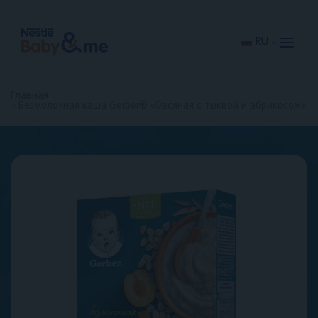
Перейти
к
основному
содержанию
RU
Главная
Безмолочная каша Gerber® «Овсяная с тыквой и абрикосом»