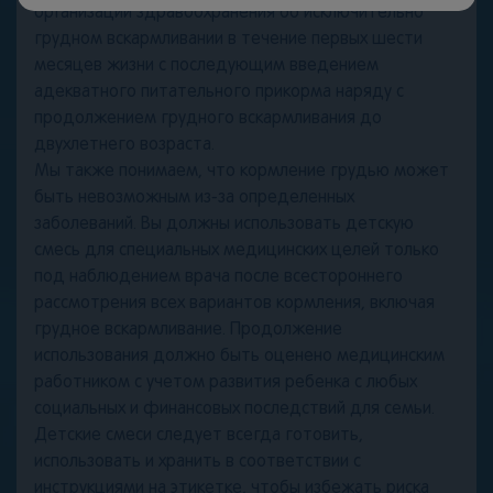
организации здравоохранения об исключительно
грудном вскармливании в течение первых шести
месяцев жизни с последующим введением
адекватного питательного прикорма наряду с
продолжением грудного вскармливания до
двухлетнего возраста.
Мы также понимаем, что кормление грудью может
быть невозможным из-за определенных
заболеваний. Вы должны использовать детскую
смесь для специальных медицинских целей только
под наблюдением врача после всестороннего
рассмотрения всех вариантов кормления, включая
грудное вскармливание. Продолжение
использования должно быть оценено медицинским
работником с учетом развития ребенка с любых
социальных и финансовых последствий для семьи.
Детские смеси следует всегда готовить,
использовать и хранить в соответствии с
инструкциями на этикетке, чтобы избежать риска