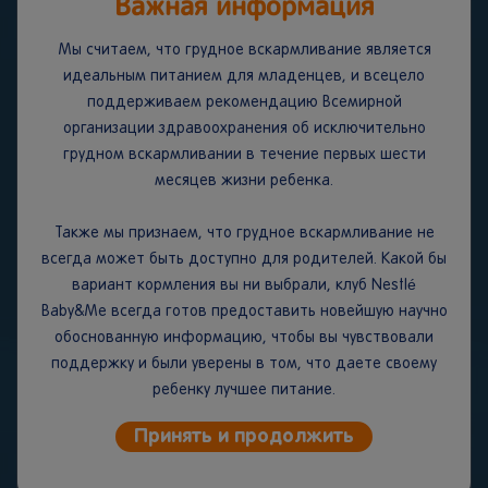
Важная информация
модифицированной атмосфере с азотом.
Мы считаем, что грудное вскармливание является
идеальным питанием для младенцев, и всецело
Условия хранения:
Закрытую пачку следует хранить
поддерживаем рекомендацию Всемирной
в сухом месте при температуре не более 25˚С и
организации здравоохранения об исключительно
относительной влажности не более 75%. Вскрытый
грудном вскармливании в течение первых шести
пакет следует плотно закрыть. Открытую пачку с
месяцев жизни ребенка.
продуктом следует хранить в сухом прохладном
месте не более двух недель.
Также мы признаем, что грудное вскармливание не
Срок годности:
15 месяцев. Дата изготовления и
всегда может быть доступно для родителей. Какой бы
упаковывания, срок годности и, номер партии
вариант кормления вы ни выбрали, клуб Nestlé
указаны на нижней панели упаковки.
Baby&Me всегда готов предоставить новейшую научно
обоснованную информацию, чтобы вы чувствовали
ВАЖНОЕ ЗАМЕЧАНИЕ.
Мы считаем, что грудное
поддержку и были уверены в том, что даете своему
вскармливание является идеальным началом питания
ребенку лучшее питание.
для младенцев, поскольку грудное молоко
обеспечивает сбалансированное питание и защиту
Принять и продолжить
вашего ребенка от болезней. Мы полностью
поддерживаем рекомендацию Всемирной