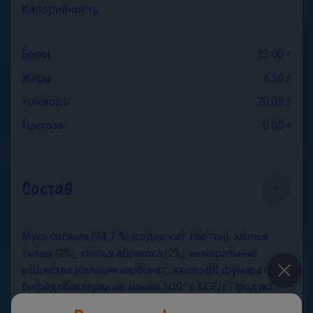
Калорийность
Белки
13.00
г
Жиры
6.50
г
Углеводы
70.00
г
Лактоза
0.00
г
Состав
Мука овсяная (94,7 %) (содержит глютен), хлопья
тыквы (2%), хлопья абрикоса (2%), минеральные
вещества (кальция карбонат, железа(II) фумарат),
×
бифидобактерии не менее 1х10^6 КОЕ/г. Продукт
может содержать молоко. Продукт упакован в