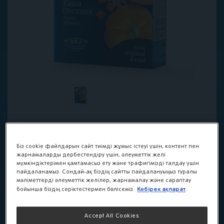
Біз cookie файлдарын сайт тиімді жұмыс істеуі үшін, контент пен
Безмолочная каша
жарнамаларды дербестендіру үшін, әлеуметтік желі
мүмкіндіктерімен қамтамасыз ету және трафигімізді талдау үшін
Gerber® «Овсяная с
пайдаланамыз. Сондай-ақ біздің сайтты пайдалануыңыз туралы
мәліметтерді әлеуметтік желілер, жарнамалау және сараптау
тыквой и
Көбірек ақпарат
бойынша біздің серіктестермен бөлісеміз.
абрикосом»
Accept All Cookies