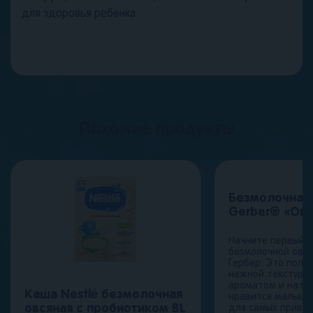
для здоровья ребенка.
Похожие продукты
Безмолочная
Gerber® «Овс
Начните первый п
безмолочной овс
Гербер. Это поле
нежной текстуро
ароматом и нату
Каша Nestlé безмолочная
нравится малыша
овсяная с пробиотиком BL
для самых приве