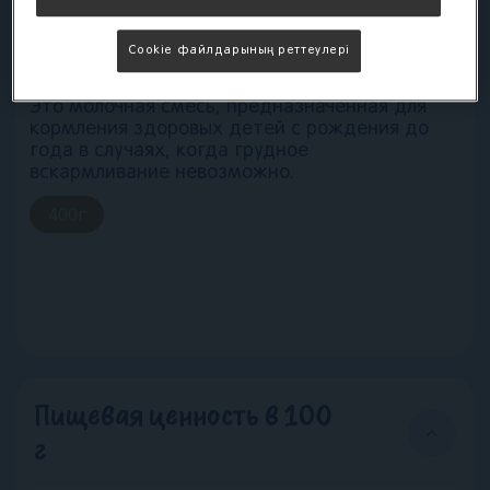
инфекций, с 12
месяцев, 400г
Cookie файлдарының реттеулері
Это молочная смесь, предназначенная для
кормления здоровых детей с рождения до
года в случаях, когда грудное
вскармливание невозможно.
400
г
Пищевая ценность в 100
г