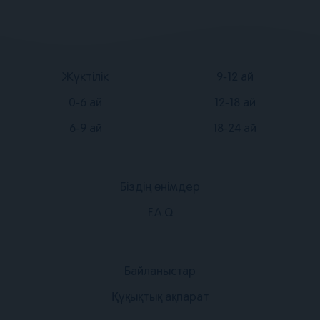
Подвал
Подвал
Жүктілік
9-12 ай
2
3
0-6 ай
12-18 ай
6-9 ай
18-24 ай
Біздің өнімдер
Подвал
F.A.Q
1
Подвал
Байланыстар
4
Құқықтық ақпарат