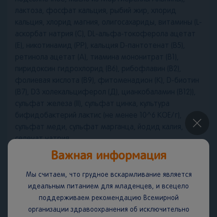
лактоза, фосфат кальция, рыбий жир, хлорид
кальция, хлорид магния, олигосахариды, витамины (L-
аскорбат натрия (С), DL-альфа-токоферола ацетат
(Е), никотинамид (РР), кальция D-пантотенат (В5),
ретинола ацетат (А), тиамина мононитрат (В1),
пиридоксин гидрохлорид (В6), рибофлавин (В2),
фолиевая кислота (В9), фитоменадион (К), D-биотин
(В7), D3 холекальциферол (Д), цианкобаламин (В12)),
сульфат железа (II), сульфат цинка, культура
бифидобактерий лактис (не менее 10^6 КОЕ/г),
×
сульфат меди, сульфат марганца, йодид калия,
селенат натрия.
Важная информация
Условия хранения:
До и после вскрытия продукт
Мы считаем, что грудное вскармливание является
хранить при температуре от 0 °С до 25 °С и
идеальным питанием для младенцев, и всецело
относительной влажности воздуха не более 75 %.
поддерживаем рекомендацию Всемирной
Содержимое банки должно быть использовано в
организации здравоохранения об исключительно
течение 3 недель после вскрытия, не