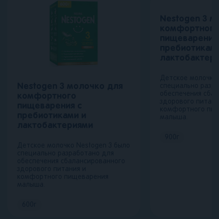
Nestogen 3 м
комфортного
пищеварения
пребиотиками
лактобактер
Детское молочко 
Nestogen 3 молочко для
специально разр
обеспечения сба
комфортного
здорового питани
пищеварения с
комфортного пи
пребиотиками и
малыша.
лактобактериями
900
г
Детское молочко Nestogen 3 было
специально разработано для
обеспечения сбалансированного
здорового питания и
комфортного пищеварения
малыша.
600
г