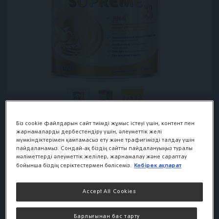
Біз cookie файлдарын сайт тиімді жұмыс істеуі үшін, контент пен
жарнамаларды дербестендіру үшін, әлеуметтік желі
мүмкіндіктерімен қамтамасыз ету және трафигімізді талдау үшін
пайдаланамыз. Сондай-ақ біздің сайтты пайдалануыңыз туралы
NAN® 3 SUPREME.
мәліметтерді әлеуметтік желілер, жарнамалау және сараптау
Көбірек ақпарат
бойынша біздің серіктестермен бөлісеміз.
Детское молочко с
олигосахаридами
Accept All Cookies
для защиты от
Барлығынан бас тарту