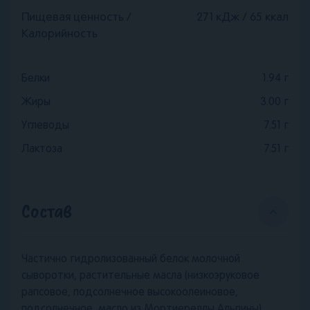
Пищевая ценность /
271 кДж / 65 ккал
Калорийность
Белки
1.94
г
Жиры
3.00
г
Углеводы
7.51
г
Лактоза
7.51
г
Состав
Частично гидролизованный белок молочной
сыворотки, растительные масла (низкоэруковое
рапсовое, подсолнечное высокоолеиновое,
подсолнечное, масло из Мортиереллы Альпины),