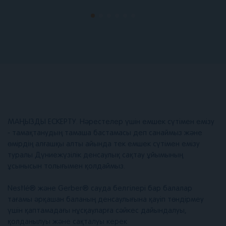
МАҢЫЗДЫ ЕСКЕРТУ. Нәрестелер үшін емшек сүтімен емізу
- тамақтанудың тамаша бастамасы деп санаймыз және
өмірдің алғашқы алты айында тек емшек сүтімен емізу
туралы Дүниежүзілік денсаулық сақтау ұйымының
ұсынысын толығымен қолдаймыз.
Nestlé® және Gerber® сауда белгілері бар балалар
тағамы әрқашан баланың денсаулығына қауіп төндірмеу
үшін қаптамадағы нұсқауларға сәйкес дайындалуы,
қолданылуы және сақталуы керек