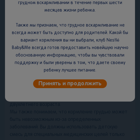
грудном вскармливании в течение первых шести
рекомендуется хранить в холодильнике.
месяцев жизни ребенка.
ВАЖНОЕ ЗАМЕЧАНИЕ.
Мы считаем, что грудное
Также мы признаем, что грудное вскармливание не
вскармливание является идеальным началом питания
всегда может быть доступно для родителей. Какой бы
для младенцев, поскольку грудное молоко
вариант кормления вы ни выбрали, клуб Nestlé
обеспечивает сбалансированное питание и защиту
Baby&Me всегда готов предоставить новейшую научно
вашего ребенка от болезней. Мы полностью
обоснованную информацию, чтобы вы чувствовали
поддерживаем рекомендацию Всемирной
поддержку и были уверены в том, что даете своему
организации здравоохранения об исключительно
ребенку лучшее питание.
грудном вскармливании в течение первых шести
месяцев жизни с последующим введением
Принять и продолжить
адекватного питательного прикорма наряду с
продолжением грудного вскармливания до
двухлетнего возраста.
Мы также понимаем, что кормление грудью может
быть невозможным из-за определенных
заболеваний. Вы должны использовать детскую
смесь для специальных медицинских целей только