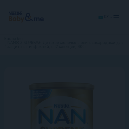
Skip
to
main
content
KZ
Басты бет
NAN® 3 SUPREME. Детское молочко с олигосахаридами для
защиты от инфекций, с 12 месяцев, 400г