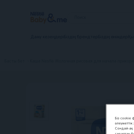
Новое
главное
Даму кезеңдері
Біздің брендтер
Біздің өнімдер
Қы
меню
Басты бет
Каша Nestlé Молочная рисовая для начала прикорм
Біз cookie
әлеуметтік
Сондай-ақ 
сараптау б