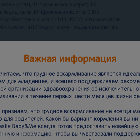
инола ацетат), В1 (тиамина мононитрат), В6
, йодид калия, B9 (фолиевая кислота), D (D3
бифидобактерии не менее 1х106 КОЕ/г, антиокислители
рбилпальмитат). Продукт может содержать глютен.
ь в сухом месте при температуре не более 25˚С и
Важная информация
е 75%. После приготовления каши вскрытый пакет
аковки продукт следует хранить не более 2-х недель.
ения и упаковывания, срок годности и номер партии
читаем, что грудное вскармливание является идеа
ем для младенцев, и всецело поддерживаем реком
ой организации здравоохранения об исключительно
й. Кашу следует готовить непосредственно перед
мливании в течение первых шести месяцев жизни ре
на упаковке. Не храните оставшуюся после кормления
одукт в положении сидя, под присмотром взрослых.
 признаем, что грудное вскармливание не всегда м
ложки каши, постепенно увеличивая порцию до
 для родителей. Какой бы вариант кормления вы ни
estlé Baby&Me всегда готов предоставить новейшую
ает необходимую пищевую ценность рациона.
анную информацию, чтобы вы чувствовали поддержк
 коррекции рациона.