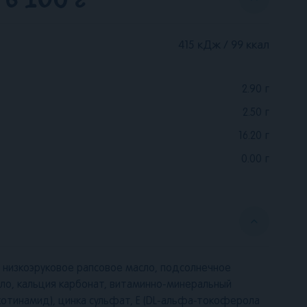
415 кДж / 99 ккал
2.90
г
2.50
г
16.20
г
0.00
г
 низкоэруковое рапсовое масло, подсолнечное
ло, кальция карбонат, витаминно-минеральный
никотинамид), цинка сульфат, E (DL-альфа-токоферола