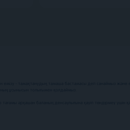
 емізу - тамақтанудың тамаша бастамасы деп санаймыз және ө
мының ұсынысын толығымен қолдаймыз.
р тағамы әрқашан баланың денсаулығына қауіп төндірмеу үшін қ