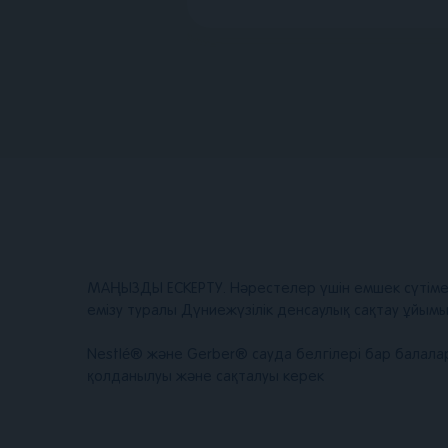
МАҢЫЗДЫ ЕСКЕРТУ. Нәрестелер үшін емшек сүтімен
емізу туралы Дүниежүзілік денсаулық сақтау ұйы
Nestlé® және Gerber® сауда белгілері бар балала
қолданылуы және сақталуы керек