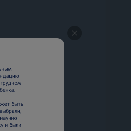
×
льным
ендацию
 грудном
бенка.
ожет быть
 выбрали,
 научно
у и были