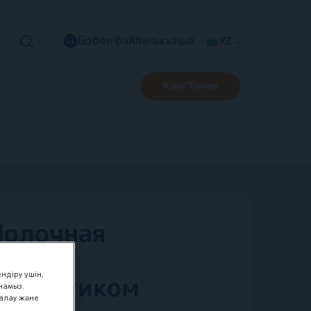
Применить
Связаться
Бізбен байланысыңыз
KZ
с
нами
Кіру/Тіркеу
Молочная
начала
робиотиком
ндіру үшін,
намыз.
малау және