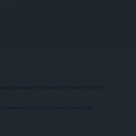
мірдің алғашқы алты айында тек емшек сүтімен
аптамадағы нұсқауларға сәйкес дайындалуы,