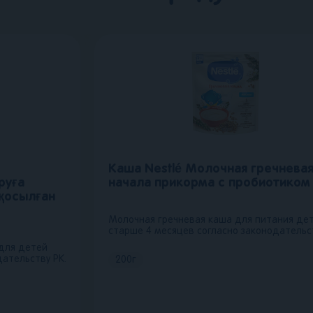
Каша Nestlé Молочная гречневая
руға
начала прикорма с пробиотиком
 қосылған
Молочная гречневая каша для питания де
старше 4 месяцев согласно законодательст
 для детей
дательству РК.
200
г