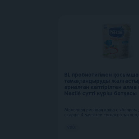
BL пробиотигімен қосымша
тамақтандыруды жалғасты
арналған кептірілген алма
Nestlé сүтті күріш ботқасы
Молочная рисовая каша с яблоком
старше 4 месяцев согласно законо
200
г