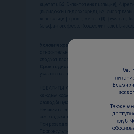
ацетат), B5 (D-пантотенат кальция), A (рет
(пиридоксин гидрохлорид), В2 (рибофлавин)
холекальциферол)), железа (II) фумарат, 
(альфа-токоферол (содержит сою), L-аско
Условия хранения:
Закрытую пачку хранит
относительной влажности воздуха не боле
следует плотно закрыть. После вскрытия уп
Срок годности:
12 месяцев. Дата изготовл
Мы с
указаны на задней части упаковки.
питани
Всемирн
НЕ ВАРИТЬ! Кормите ребёнка чистой ложко
вскар
каждым кормлением. Следуйте инструкции 
разведённую кашу. Рекомендуем давать пр
Также мы
Начинайте вводить прикорм с 1 столовой 
доступно
необходимого объёма.
клуб N
При разведении водой каша не обеспечив
обоснов
Проконсультируйтесь со специалистом для