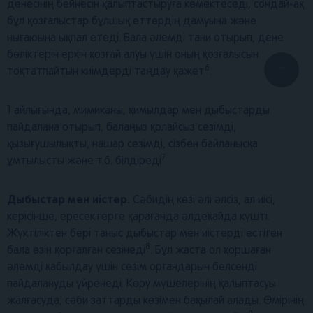
денесінің бейнесін қалыптастыруға көмектеседі, сондай-ақ
бұл қозғалыстар бұлшық еттердің дамуына және
нығаюына ықпал етеді. Бала әлемді тани отырып, дене
бөліктерін еркін қозғай алуы үшін оның қозғалысын
...
6
тоқтатпайтын киімдерді таңдау қажет
.
1 айлығында, мимиканы, қимылдар мен дыбыстарды
пайдалана отырып, балаңыз қолайсыз сезімді,
қызығушылықты, нашар сезімді, сізбен байланысқа
7
ұмтылысты және т.б. білдіреді
Дыбыстар мен иістер.
Сәбидің көзі әлі әлсіз, ал иісі,
керісінше, ересектерге қарағанда әлдеқайда күшті.
Жүктіліктен бері таныс дыбыстар мен иістерді естіген
8
бала өзін қорғалған сезінеді
. Бұл жаста ол қоршаған
әлемді қабылдау үшін сезім органдарын белсенді
пайдалануды үйренеді. Көру мүшелерінің қалыптасуы
жалғасуда, сәби заттарды көзімен бақылай алады. Өмірінің