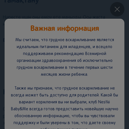
Тамақтану
×
Нәресте үшін оны емізу өте маңызды. Осы жаста
нәрестені тамақтандыру «сұраныс бойынша» ұсынылады.
Важная информация
Мы считаем, что грудное вскармливание является
Емшекпен емізудің артықшылықтары:
идеальным питанием для младенцев, и всецело
поддерживаем рекомендацию Всемирной
Баланы инфекциялардан қорғау;
организации здравоохранения об исключительно
Үздік интеллектуалды даму;
грудном вскармливании в течение первых шести
Ананың денсаулығына оң әсер;
Болашақта баланың басқа адамдармен жақсы
месяцев жизни ребенка.
11
қарым-қатынаста болуының алғышарты
;
Также мы признаем, что грудное вскармливание не
Күн тәртібі
всегда может быть доступно для родителей. Какой бы
вариант кормления вы ни выбрали, клуб Nestlé
Baby&Me всегда готов предоставить новейшую научно
Сәби туылғаннан кейін ұйықтау мен сергітудің оңтайлы
обоснованную информацию, чтобы вы чувствовали
режимін орнатуға тырысу маңызды. Бұл үшін
поддержку и были уверены в том, что даете своему
жақындарыңыздан үй жұмысының бір бөлігін өзіңізге