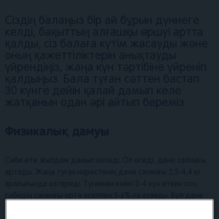
Сіздің балаңыз бір ай бұрын дүниеге
келді, бақыттың алғашқы өршуі артта
қалды, сіз балаға күтім жасауды және
оның қажеттіліктерін анықтауды
үйрендіңіз, жаңа күн тәртібіне үйреніп
қалдыңыз. Бала туған сәттен бастап
30 күнге дейін қалай дамып келе
жатқанын одан әрі айтып береміз.
Физикалық дамуы
Сәби өте жылдам дамып келеді. Ол өседі, дене салмағы
артады. Жаңа туған нәрестенің дене салмағы 2,5-4,4 кг
аралығында өзгереді. Туғаннан кейін 3-4 күн өткен соң
сәбидің салмағы орта есеппен 5-6%-ға азаяды. Бұл дене
салмағының физиологиялық кемуі деп аталады және бұл