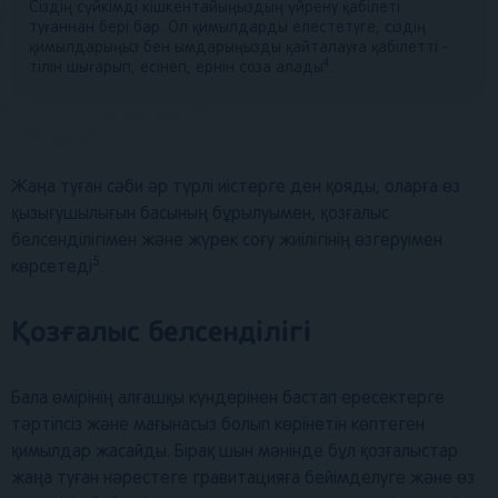
Сіздің сүйкімді кішкентайыңыздың үйрену қабілеті
туғаннан бері бар. Ол қимылдарды елестетуге, сіздің
қимылдарыңыз бен ымдарыңызды қайталауға қабілетті -
4
тілін шығарып, есінеп, ернін соза алады
.
Жаңа туған сәби әр түрлі иістерге ден қояды, оларға өз
қызығушылығын басының бұрылуымен, қозғалыс
белсенділігімен және жүрек соғу жиілігінің өзгеруімен
5
көрсетеді
.
Қозғалыс белсенділігі
Бала өмірінің алғашқы күндерінен бастап ересектерге
тәртіпсіз және мағынасыз болып көрінетін көптеген
қимылдар жасайды. Бірақ шын мәнінде бұл қозғалыстар
жаңа туған нәрестеге гравитацияға бейімделуге және өз