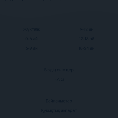
Подвал
Подвал
Жүктілік
9-12 ай
2
3
0-6 ай
12-18 ай
6-9 ай
18-24 ай
Біздің өнімдер
Подвал
F.A.Q
1
Подвал
Байланыстар
4
Құқықтық ақпарат