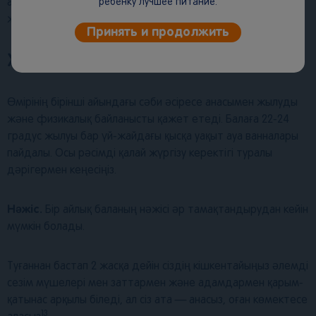
ребенку лучшее питание.
алуларыңызды сұраймыз, сондықтан сіз жас ана ретінде
12
жаңа туған нәрестеге көбірек уақыт арнайсыз
.
Принять и продолжить
Жас ерекшеліктері
Өмірінің бірінші айындағы сәби әсіресе анасымен жылуды
және физикалық байланысты қажет етеді. Балаға 22-24
градус жылуы бар үй-жайдағы қысқа уақыт ауа ванналары
пайдалы. Осы рәсімді қалай жүргізу керектігі туралы
дәрігермен кеңесіңіз.
Нәжіс.
Бір айлық баланың нәжісі әр тамақтандырудан кейін
мүмкін болады.
Туғаннан бастап 2 жасқа дейін сіздің кішкентайыңыз әлемді
сезім мүшелері мен заттармен және адамдармен қарым-
қатынас арқылы біледі, ал сіз ата — анасыз, оған көмектесе
13