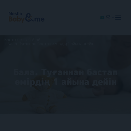
Skip
to
main
content
KZ
Басты бет
0-6 ай
Бала. Туғаннан бастап өмірдің 1 айына дейін
Бала. Туғаннан бастап
өмірдің 1 айына дейін