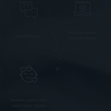
Пайдалы онлайн-
Кері байланыс
бағдарламалар
Баланың дамуы мен
тамақтануы туралы