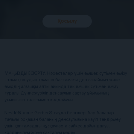
Қосылу
МАҢЫЗДЫ ЕСКЕРТУ. Нәрестелер үшін емшек сүтімен емізу
- тамақтанудың тамаша бастамасы деп санаймыз және
өмірдің алғашқы алты айында тек емшек сүтімен емізу
туралы Дүниежүзілік денсаулық сақтау ұйымының
ұсынысын толығымен қолдаймыз.
Nestlé® және Gerber® сауда белгілері бар балалар
тағамы әрқашан баланың денсаулығына қауіп төндірмеу
үшін қаптамадағы нұсқауларға сәйкес дайындалуы,
қолданылуы және сақталуы керек