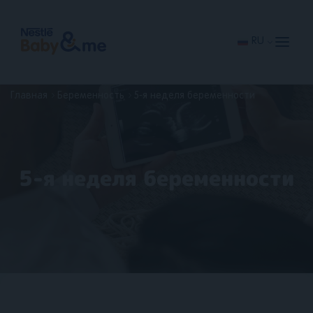
Перейти
к
основному
содержанию
RU
Главная
Беременность
5-я неделя беременности
5-я неделя беременности