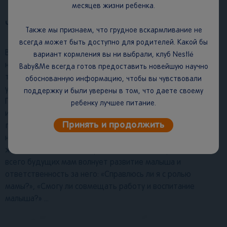
месяцев жизни ребенка.
Что чувствует будущая мама?
Также мы признаем, что грудное вскармливание не
всегда может быть доступно для родителей. Какой бы
В этот период беременности все силы организма
вариант кормления вы ни выбрали, клуб Nestlé
направлены на стремительное развитие эмбриона, а
Baby&Me всегда готов предоставить новейшую научно
также создание для него максимально комфортных
обоснованную информацию, чтобы вы чувствовали
условий. Но может возникнуть дисбаланс в других сферах.
поддержку и были уверены в том, что даете своему
Психоэмоциональная нестабильность, ощущение тревоги,
ребенку лучшее питание.
иногда переходящей в страх, могут быть следствием
Принять и продолжить
гормональной перестройки. В первом триместре,
несмотря на радостные новости о пополнении, некоторые
женщины испытывают чувства сомнения и тревоги. Чаще
всего будущих мам волнует развитие малыша и
ответственность за него: «Справлюсь ли я с ролью
мамы?», «Смогу ли совмещать работу и воспитание
малыша?» ...