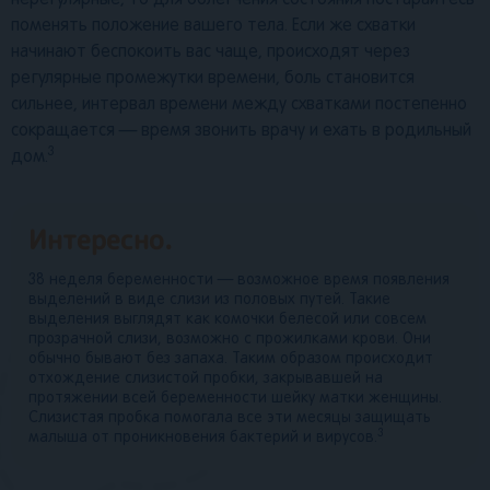
нерегулярные, то для облегчения состояния постарайтесь
поменять положение вашего тела. Если же схватки
начинают беспокоить вас чаще, происходят через
регулярные промежутки времени, боль становится
сильнее, интервал времени между схватками постепенно
сокращается — время звонить врачу и ехать в родильный
3
дом.
Интересно.
38 неделя беременности — возможное время появления
выделений в виде слизи из половых путей. Такие
выделения выглядят как комочки белесой или совсем
прозрачной слизи, возможно с прожилками крови. Они
обычно бывают без запаха. Таким образом происходит
отхождение слизистой пробки, закрывавшей на
протяжении всей беременности шейку матки женщины.
Слизистая пробка помогала все эти месяцы защищать
3
малыша от проникновения бактерий и вирусов.