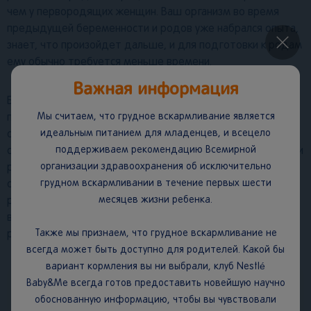
чем у первородящих женщин. Ваш организм во время
предыдущей беременности и родов уже набрался опыта,
×
знает, что произойдет дальше, и для подготовки к родам
ему обычно требуется меньше времени.
Важная информация
Бывает и такое, что при вторых и третьих родах
Мы считаем, что грудное вскармливание является
предвестники приближающихся родов могут
идеальным питанием для младенцев, и всецело
отсутствовать вовсе. Роды могут начаться неожиданно,
поддерживаем рекомендацию Всемирной
схватки могут быть более сильными, соответственно и эти
организации здравоохранения об исключительно
роды пройдут быстрее предыдущих. Именно поэтому
грудном вскармливании в течение первых шести
очень важно заранее собрать все вещи и документы в
месяцев жизни ребенка.
родильный дом, собрать сумку, подготовить вещи для
выписки, дать родным номер вашего врача или
Также мы признаем, что грудное вскармливание не
родильного дома.
всегда может быть доступно для родителей. Какой бы
вариант кормления вы ни выбрали, клуб Nestlé
Важно.
Baby&Me всегда готов предоставить новейшую научно
обоснованную информацию, чтобы вы чувствовали