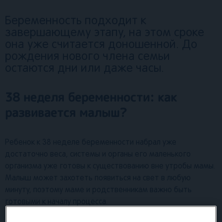
Беременность подходит к
завершающему этапу, на этом сроке
она уже считается доношенной. До
рождения нового члена семьи
остаются дни или даже часы.
38 неделя беременности: как
развивается малыш?
Ребенок к 38 неделе беременности набрал уже
достаточно веса, системы и органы его маленького
организма уже готовы к существованию вне утробы мамы.
Малыш может захотеть появиться на свет в любую
минуту, поэтому маме и родственникам важно быть
готовыми к началу процесса.