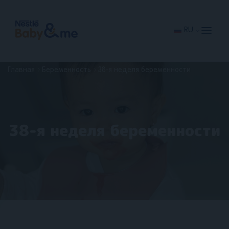
Перейти
к
основному
содержанию
RU
Главная
Беременность
38-я неделя беременности
38-я неделя беременности