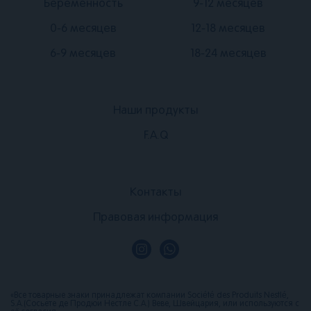
Подвал
Подвал
Беременность
9-12 месяцев
2
3
0-6 месяцев
12-18 месяцев
6-9 месяцев
18-24 месяцев
Наши продукты
Подвал
F.A.Q
1
Подвал
Контакты
4
Правовая информация
«Все товарные знаки принадлежат компании Société des Produits Nestlé,
S.A.(Сосьете де Продюи Нестле С.А.) Веве, Швейцария, или используются с