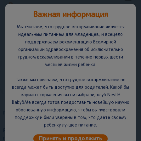
Важно.
Важная информация
Один из характерных психологических симптомов для
беременных женщин в последнем триместре – так
Мы считаем, что грудное вскармливание является
называемый симптом «гнездования». Это социально-
психологический аспект, когда будущая мама испытывает
идеальным питанием для младенцев, и всецело
повышенную потребность в наведении порядка, закупке
поддерживаем рекомендацию Всемирной
вещей и даже срочного ремонта. Это естественное
организации здравоохранения об исключительно
проявление материнского инстинкта, но в отдельных
случаях, может приводить к истощению, эмоциональному
грудном вскармливании в течение первых шести
перенапряжению и провоцировать нервный стресс. Если
месяцев жизни ребенка.
вы ощущаете повышенную тревожность, нарушение сна и
быстрое переутомление, обратитесь за консультацией к
4
терапевту или психологу.
Также мы признаем, что грудное вскармливание не
всегда может быть доступно для родителей. Какой бы
вариант кормления вы ни выбрали, клуб Nestlé
Baby&Me всегда готов предоставить новейшую научно
обоснованную информацию, чтобы вы чувствовали
Питание на 34-й неделе беременности
поддержку и были уверены в том, что даете своему
ребенку лучшее питание.
Рацион питания в третьем триместре следует немного
Принять и продолжить
пересмотреть. Преобладать в рационе должны