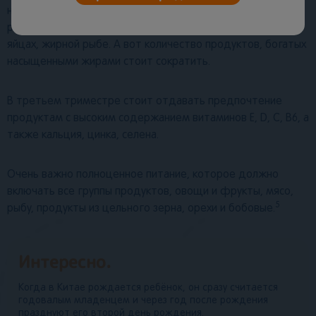
ненасыщенные жирные кислоты, содержащиеся в
растительных маслах, а также в семенах, водорослях,
яйцах, жирной рыбе. А вот количество продуктов, богатых
насыщенными жирами стоит сократить.
В третьем триместре стоит отдавать предпочтение
продуктам с высоким содержанием витаминов E, D, С, B6, а
также кальция, цинка, селена.
Очень важно полноценное питание, которое должно
включать все группы продуктов, овощи и фрукты, мясо,
5
рыбу, продукты из цельного зерна, орехи и бобовые.
Интересно.
Когда в Китае рождается ребёнок, он сразу считается
годовалым младенцем и через год после рождения
празднуют его второй день рождения.