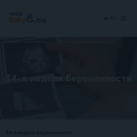
Перейти
к
основному
содержанию
RU
Главная
Беременность
34-я неделя беременности
34-я неделя беременности
34-я неделя беременности