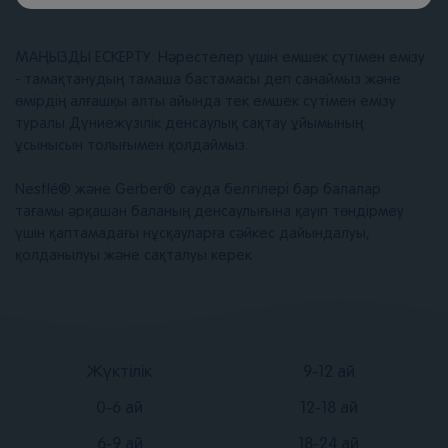
МАҢЫЗДЫ ЕСКЕРТУ. Нәрестелер үшін емшек сүтімен емізу
- тамақтанудың тамаша бастамасы деп санаймыз және
өмірдің алғашқы алты айында тек емшек сүтімен емізу
туралы Дүниежүзілік денсаулық сақтау ұйымының
ұсынысын толығымен қолдаймыз.
Nestlé® және Gerber® сауда белгілері бар балалар
тағамы әрқашан баланың денсаулығына қауіп төндірмеу
үшін қаптамадағы нұсқауларға сәйкес дайындалуы,
қолданылуы және сақталуы керек
Подвал
Подвал
Жүктілік
9-12 ай
2
3
0-6 ай
12-18 ай
6-9 ай
18-24 ай